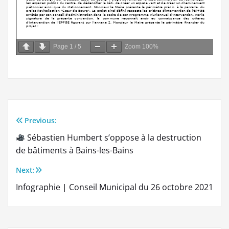
Page
1
/
5
Zoom
100%
Previous:
Navigation
Sébastien Humbert s’oppose à la destruction
de
de bâtiments à Bains-les-Bains
l’article
Next:
Infographie | Conseil Municipal du 26 octobre 2021