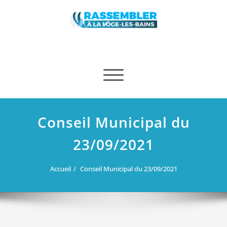
Skip
to
content
Rassembler à La Vôge-les-Bains
Site des élus RN et apparentés de La Vôge-les-Bains
Afficher/masquer la navigation
Conseil Municipal du
23/09/2021
Accueil
Conseil Municipal du 23/09/2021