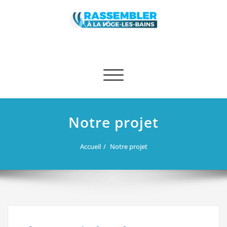
Skip
to
content
Rassembler à La Vôge-les-Bains
Site des élus RN et apparentés de La Vôge-les-Bains
Afficher/masquer la navigation
Notre projet
Accueil
Notre projet