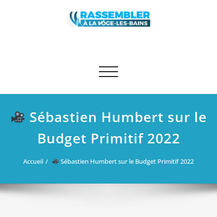
Skip
to
content
Rassembler à La Vôge-les-Bains
Site des élus RN et apparentés de La Vôge-les-Bains
Afficher/masquer la navigation
Sébastien Humbert sur le
Budget Primitif 2022
Accueil
Sébastien Humbert sur le Budget Primitif 2022