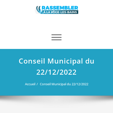
Skip
to
content
Rassembler à La Vôge-les-Bains
Site des élus RN et apparentés de La Vôge-les-Bains
Afficher/masquer la navigation
Conseil Municipal du
22/12/2022
Accueil
Conseil Municipal du 22/12/2022