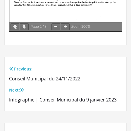
Page
1
/
8
Zoom
100%
Previous:
Navigation
Conseil Municipal du 24/11/2022
de
Next:
l’article
Infographie | Conseil Municipal du 9 janvier 2023