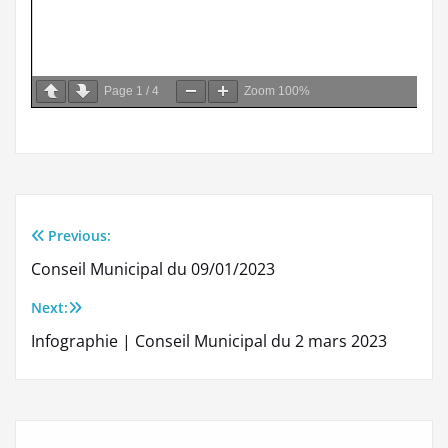
Page
1
/
4
Zoom
100%
Previous:
Navigation
Conseil Municipal du 09/01/2023
de
Next:
l’article
Infographie | Conseil Municipal du 2 mars 2023