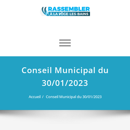
Skip
to
content
Rassembler à La Vôge-les-Bains
Site des élus RN et apparentés de La Vôge-les-Bains
Afficher/masquer la navigation
Conseil Municipal du
30/01/2023
Accueil
Conseil Municipal du 30/01/2023