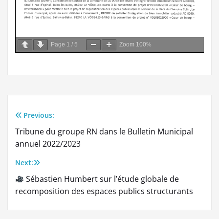
Page
1
/
5
Zoom
100%
Previous:
Navigation
Tribune du groupe RN dans le Bulletin Municipal
de
annuel 2022/2023
l’article
Next:
Sébastien Humbert sur l’étude globale de
recomposition des espaces publics structurants