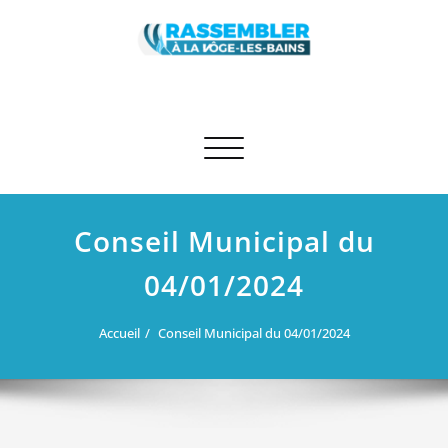
Skip
to
content
Rassembler à La Vôge-les-Bains
Site des élus RN et apparentés de La Vôge-les-Bains
Afficher/masquer la navigation
Conseil Municipal du
04/01/2024
Accueil
Conseil Municipal du 04/01/2024