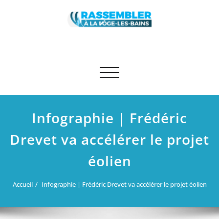
Skip
to
content
Rassembler à La Vôge-les-Bains
Site des élus RN et apparentés de La Vôge-les-Bains
Afficher/masquer la navigation
Infographie | Frédéric
Drevet va accélérer le projet
éolien
Accueil
Infographie | Frédéric Drevet va accélérer le projet éolien