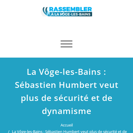
Skip
to
content
Rassembler à La Vôge-les-Bains
Site des élus RN et apparentés de La Vôge-les-Bains
Afficher/masquer la navigation
La Vôge-les-Bains :
Sébastien Humbert veut
plus de sécurité et de
dynamisme
Accueil
La Vôge-les-Bains : Sébastien Humbert veut plus de sécurité et de