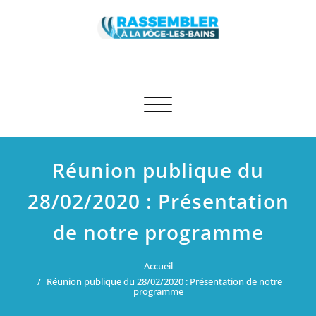
Skip
to
content
Rassembler à La Vôge-les-Bains
Site des élus RN et apparentés de La Vôge-les-Bains
Afficher/masquer la navigation
Réunion publique du
28/02/2020 : Présentation
de notre programme
Accueil
Réunion publique du 28/02/2020 : Présentation de notre
programme