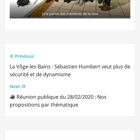
Une partie des membres de la liste
Previous:
Navigation
La Vôge-les-Bains : Sébastien Humbert veut plus de
de
sécurité et de dynamisme
l’article
Next:
Réunion publique du 28/02/2020 : Nos
propositions par thématique