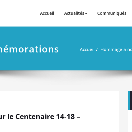
ler à La Vôge-les-Bains
N et apparentés de La Vôge-les-Bains
Accueil
Actualités
Communiqués
mémorations
Accueil
Hommage à nos
 le Centenaire 14-18 –