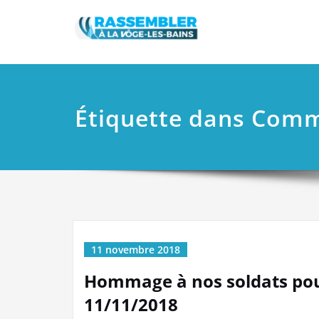
Skip
Rassemb
Site des élus R
to
content
Étiquette dans Com
11 novembre 2018
Hommage à nos soldats pour
11/11/2018