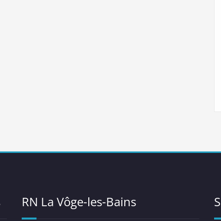
s
RN La Vôge-les-Bains
S