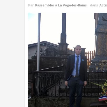
Par
Rassembler à La Vôge-les-Bains
dans
Acti