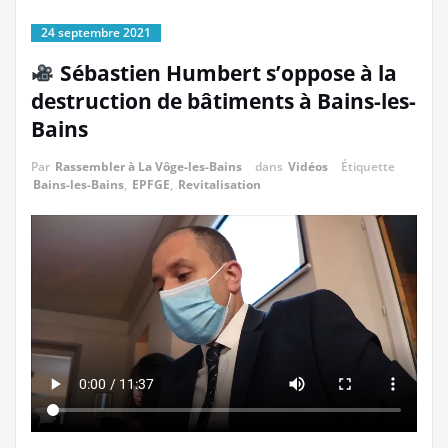
24 septembre 2021
Sébastien Humbert s’oppose à la
destruction de bâtiments à Bains-les-
Bains
Par
Rassembler à La Vôge-les-Bains
dans
Vidéos
Étiquette
Bains-les-Bains
,
EPFGE
,
Revitalisation