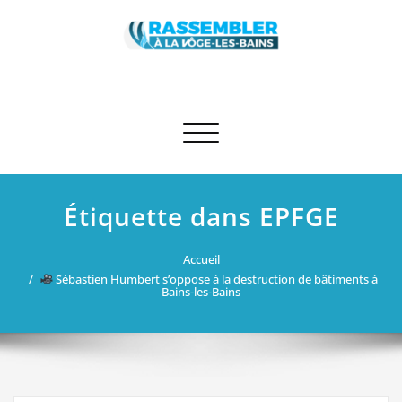
Skip
to
content
Rassembler à La Vôge-les-Bains
Site des élus RN et apparentés de La Vôge-les-Bains
Afficher/masquer la navigation
Étiquette dans EPFGE
Accueil
Sébastien Humbert s’oppose à la destruction de bâtiments à
Bains-les-Bains