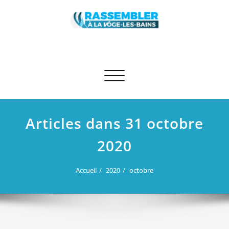
Skip
to
content
Rassembler à La Vôge-les-Bains
Site des élus RN et apparentés de La Vôge-les-Bains
Afficher/masquer la navigation
Articles dans 31 octobre
2020
Accueil
2020
octobre