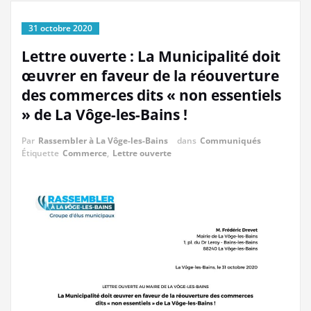
31 octobre 2020
Lettre ouverte : La Municipalité doit
œuvrer en faveur de la réouverture
des commerces dits « non essentiels
» de La Vôge-les-Bains !
Par
Rassembler à La Vôge-les-Bains
dans
Communiqués
Étiquette
Commerce
,
Lettre ouverte