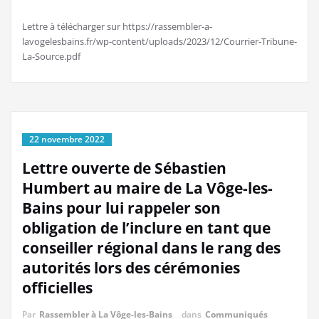
Lettre à télécharger sur https://rassembler-a-
lavogelesbains.fr/wp-content/uploads/2023/12/Courrier-Tribune-
La-Source.pdf
22 novembre 2022
Lettre ouverte de Sébastien
Humbert au maire de La Vôge-les-
Bains pour lui rappeler son
obligation de l’inclure en tant que
conseiller régional dans le rang des
autorités lors des cérémonies
officielles
Par
Rassembler à La Vôge-les-Bains
dans
Communiqués