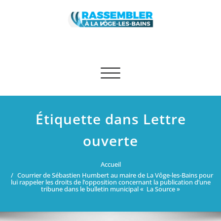
Skip
to
content
Rassembler à La Vôge-les-Bains
Site des élus RN et apparentés de La Vôge-les-Bains
Afficher/masquer la navigation
Étiquette dans Lettre
ouverte
Accueil
Courrier de Sébastien Humbert au maire de La Vôge-les-Bains pour
lui rappeler les droits de l’opposition concernant la publication d’une
tribune dans le bulletin municipal « La Source »